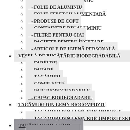
- ARTICOLE DE UZ CASNIC
- FOLIE DE ALUMINIU
- FOLIE STRETCH ALIMENTARĂ
- PRODUSE DE COPT
- CONTAINERE DIN ALUMINIU
- FILTRE PENTRU CIAI
- PACHETE PENTRU ÎNGEȚARE
- ARTICOLE DE IGIENĂ PERSONALĂ
VESELĂ DE BUCĂTĂRIE BIODEGRADABILĂ
- FARFURII
- PAHARE
- TACÂMURI
- COMPLECTE
- PAIE BIODEGRADABILE
- CAPAC BIODEGRADABIL
TACÂMURI DIN LEMN BIOCOMPOZIT
- TACÂMURI DIN LEMN BIOCOMPOZIT
- TACÂMURI DIN LEMN BIOCOMPOZIT SE
TACÂMURI DIN LEMN