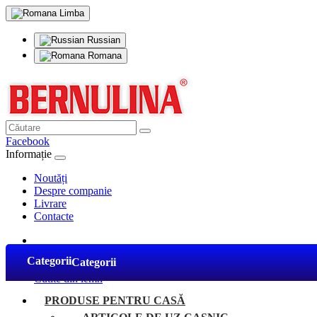
Limba
Russian
Romana
Facebook
Informație
Noutăți
Despre companie
Livrare
Contacte
Tacâmuri din lemn
Categorii
Categorii
Cutite din lemn
Cutite din lemn
PRODUSE PENTRU CASĂ