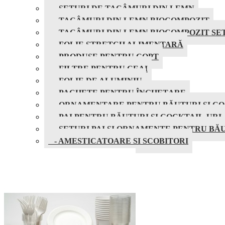
- SETURI DE TACÂMURI DIN LEMN
- TACÂMURI DIN LEMN BIOCOMPOZIT
- TACÂMURI DIN LEMN BIOCOMPOZIT SE
- FOLIE STRETCH ALIMENTARĂ
- PRODUSE PENTRU COPT
- FILTRE PENTRU CEAI
- FOLIE DE ALUMINIU
- PACHETE PENTRU ÎNGHEȚARE
- ORNAMENTARE PENTRU BĂUTURI ȘI CO
- PAI PENTRU BĂUTURI ȘI COCKTAIL-URI
- SETURI PAI SI ORNAMENTE PENTRU BĂU
- AMESTICATOARE SI SCOBITORI