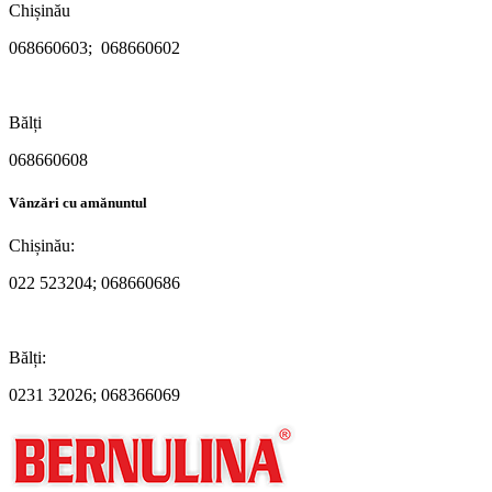
Chișinău
068660603; 068660602
Bălți
068660608
Vânzări cu amănuntul
Chișinău:
022 523204; 068660686
Bălți:
0231 32026; 068366069