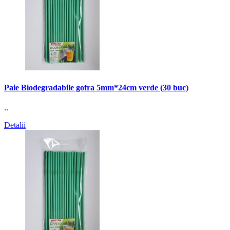
Paie Biodegradabile gofra 5mm*24cm verde (30 buc)
..
Detalii