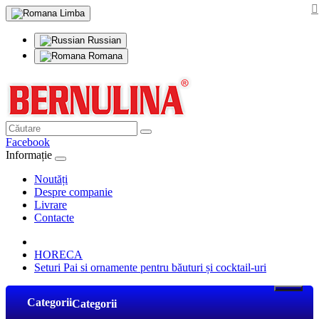
Limba
Russian
Romana
Facebook
Informație
Noutăți
Despre companie
Livrare
Contacte
HORECA
Seturi Pai si ornamente pentru băuturi și cocktail-uri
Categorii
Categorii