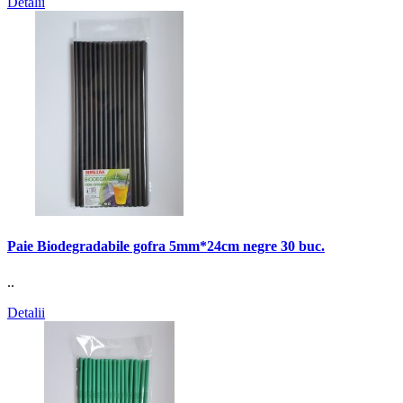
Detalii
Paie Biodegradabile gofra 5mm*24cm negre 30 buc.
..
Detalii