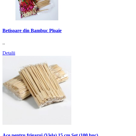
Betisoare din Bambuc Ploaie
..
Detalii
Ace pentru frigarui (Visla) 15 cm Set (100 buc)