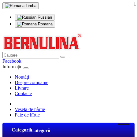
Limba
Russian
Romana
Facebook
Informație
Noutăți
Despre companie
Livrare
Contacte
Veselă de hârtie
Paie de hîrtie
Categorii
Categorii